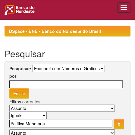
Skip
navigation
DSpace - BNB - Banco do Nordeste do Brasil
Pesquisar
Pesquisar:
por
Filtros correntes: