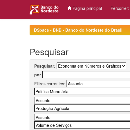
Página principal
Percorrer
Skip
navigation
DSpace - BNB - Banco do Nordeste do Brasil
Pesquisar
Pesquisar:
por
Filtros correntes: