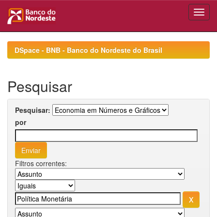
Skip
navigation
DSpace - BNB - Banco do Nordeste do Brasil
Pesquisar
Pesquisar:
por
Filtros correntes: