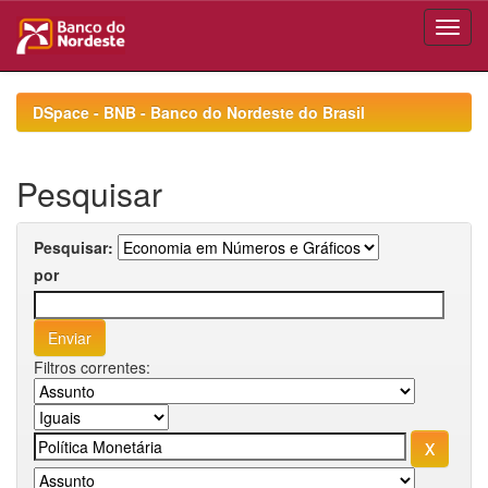
Skip
navigation
DSpace - BNB - Banco do Nordeste do Brasil
Pesquisar
Pesquisar:
por
Filtros correntes: