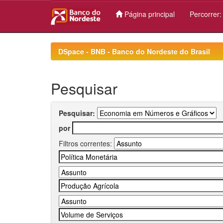
Página principal
Percorrer
Skip
navigation
DSpace - BNB - Banco do Nordeste do Brasil
Pesquisar
Pesquisar:
por
Filtros correntes: