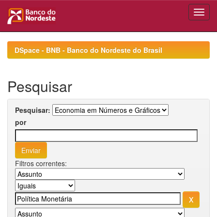
Skip
navigation
DSpace - BNB - Banco do Nordeste do Brasil
Pesquisar
Pesquisar:
por
Filtros correntes: