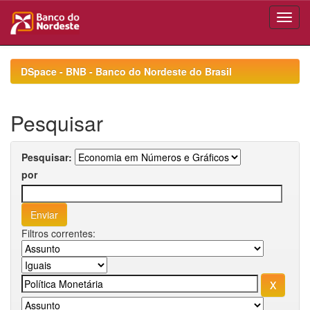
Skip
navigation
DSpace - BNB - Banco do Nordeste do Brasil
Pesquisar
Pesquisar:
por
Filtros correntes: