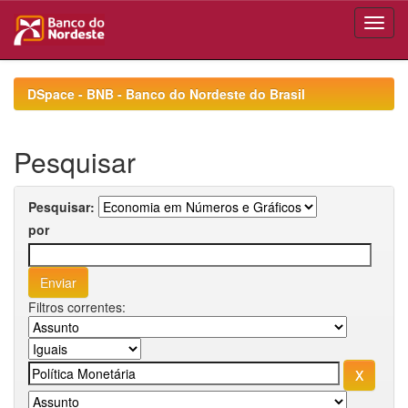
Skip
navigation
DSpace - BNB - Banco do Nordeste do Brasil
Pesquisar
Pesquisar:
por
Filtros correntes: