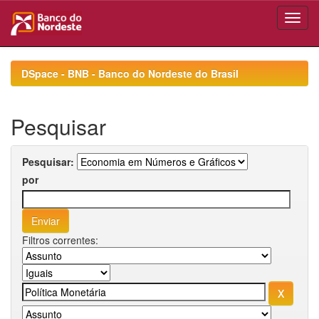
Skip
navigation
DSpace - BNB - Banco do Nordeste do Brasil
Pesquisar
Pesquisar:
por
Filtros correntes: