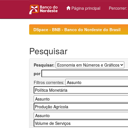
Página principal
Percorrer
Skip
navigation
DSpace - BNB - Banco do Nordeste do Brasil
Pesquisar
Pesquisar:
por
Filtros correntes: