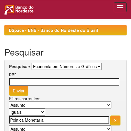
Skip
navigation
DSpace - BNB - Banco do Nordeste do Brasil
Pesquisar
Pesquisar:
por
Filtros correntes: