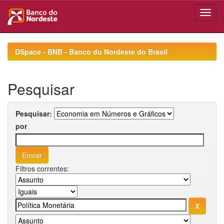
Skip
navigation
DSpace - BNB - Banco do Nordeste do Brasil
Pesquisar
Pesquisar:
por
Filtros correntes: