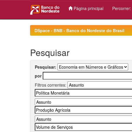
Página principal
Percorrer
Skip
navigation
DSpace - BNB - Banco do Nordeste do Brasil
Pesquisar
Pesquisar:
por
Filtros correntes: