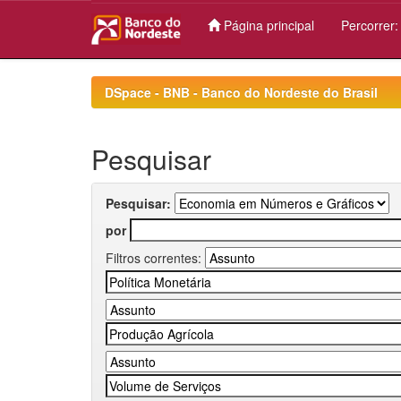
Página principal
Percorrer
Skip
navigation
DSpace - BNB - Banco do Nordeste do Brasil
Pesquisar
Pesquisar:
por
Filtros correntes: