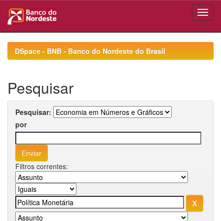
Skip
navigation
DSpace - BNB - Banco do Nordeste do Brasil
Pesquisar
Pesquisar:
por
Filtros correntes: