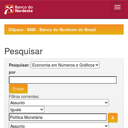
Skip
navigation
DSpace - BNB - Banco do Nordeste do Brasil
Pesquisar
Pesquisar:
por
Filtros correntes: