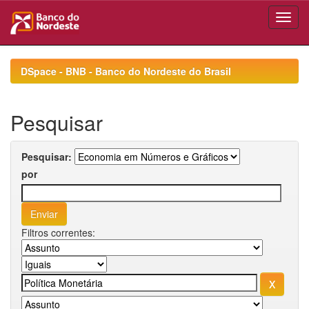
Skip
navigation
DSpace - BNB - Banco do Nordeste do Brasil
Pesquisar
Pesquisar:
por
Filtros correntes: