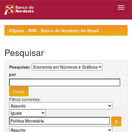
Skip
navigation
DSpace - BNB - Banco do Nordeste do Brasil
Pesquisar
Pesquisar:
por
Filtros correntes: