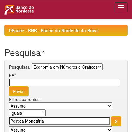
Skip
navigation
DSpace - BNB - Banco do Nordeste do Brasil
Pesquisar
Pesquisar:
por
Filtros correntes: