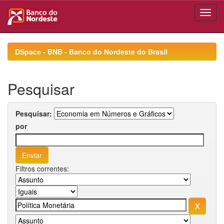
Skip
navigation
DSpace - BNB - Banco do Nordeste do Brasil
Pesquisar
Pesquisar:
por
Filtros correntes: