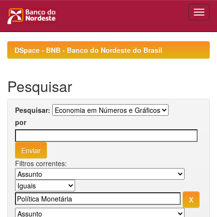
Skip
navigation
DSpace - BNB - Banco do Nordeste do Brasil
Pesquisar
Pesquisar:
por
Filtros correntes: