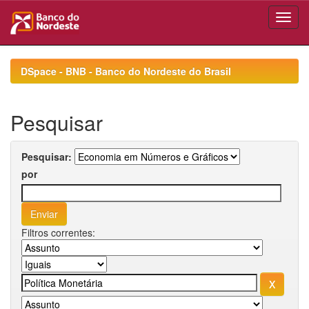
Skip
navigation
DSpace - BNB - Banco do Nordeste do Brasil
Pesquisar
Pesquisar:
por
Filtros correntes: