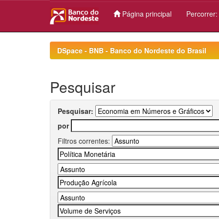
Página principal
Percorrer
Skip
navigation
DSpace - BNB - Banco do Nordeste do Brasil
Pesquisar
Pesquisar:
por
Filtros correntes: