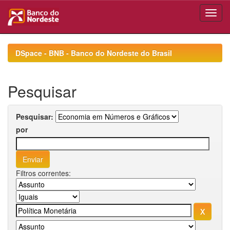
Skip
navigation
DSpace - BNB - Banco do Nordeste do Brasil
Pesquisar
Pesquisar:
por
Filtros correntes: