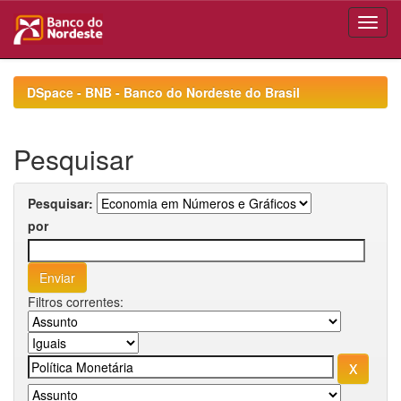
Skip
navigation
DSpace - BNB - Banco do Nordeste do Brasil
Pesquisar
Pesquisar:
por
Filtros correntes: