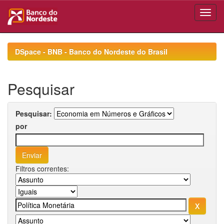
Skip
navigation
DSpace - BNB - Banco do Nordeste do Brasil
Pesquisar
Pesquisar:
por
Filtros correntes: