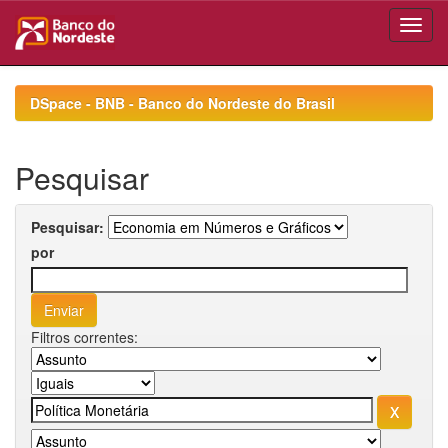
Skip
navigation
DSpace - BNB - Banco do Nordeste do Brasil
Pesquisar
Pesquisar:
por
Filtros correntes: