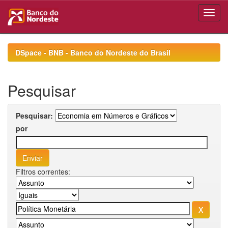
Skip
navigation
DSpace - BNB - Banco do Nordeste do Brasil
Pesquisar
Pesquisar:
por
Filtros correntes: