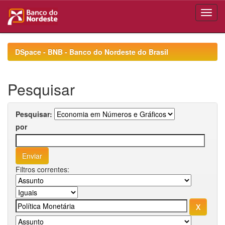
Skip
navigation
DSpace - BNB - Banco do Nordeste do Brasil
Pesquisar
Pesquisar:
por
Filtros correntes: