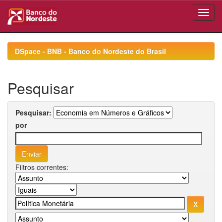
Skip
navigation
DSpace - BNB - Banco do Nordeste do Brasil
Pesquisar
Pesquisar:
por
Filtros correntes: