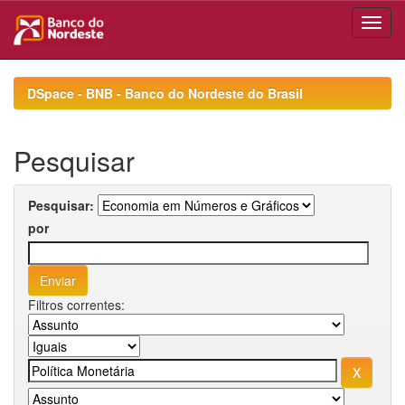
Skip
navigation
DSpace - BNB - Banco do Nordeste do Brasil
Pesquisar
Pesquisar:
por
Filtros correntes: