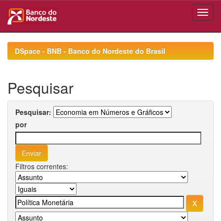
Skip
navigation
DSpace - BNB - Banco do Nordeste do Brasil
Pesquisar
Pesquisar:
por
Filtros correntes: