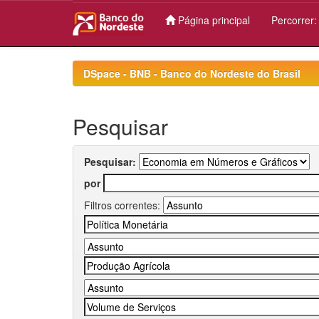
Página principal
Percorrer
Skip
navigation
DSpace - BNB - Banco do Nordeste do Brasil
Pesquisar
Pesquisar:
por
Filtros correntes: