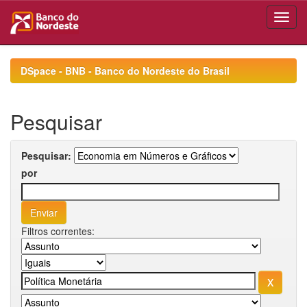
Skip
navigation
DSpace - BNB - Banco do Nordeste do Brasil
Pesquisar
Pesquisar:
por
Filtros correntes: