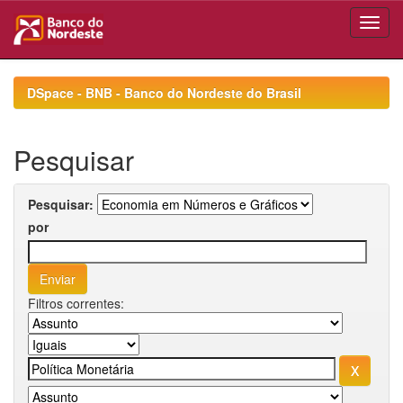
Skip
navigation
DSpace - BNB - Banco do Nordeste do Brasil
Pesquisar
Pesquisar:
por
Filtros correntes: