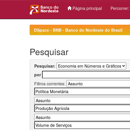
Página principal
Percorrer
Skip
navigation
DSpace - BNB - Banco do Nordeste do Brasil
Pesquisar
Pesquisar:
por
Filtros correntes: