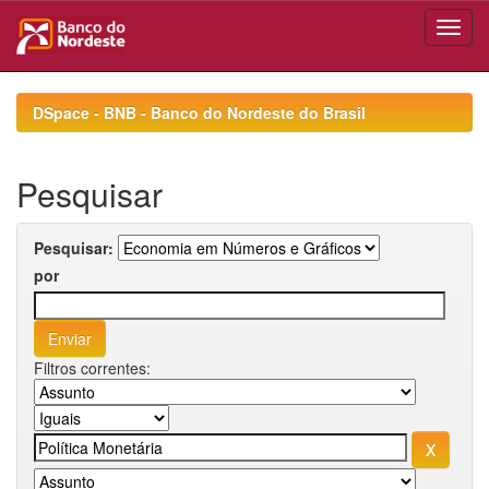
Skip
navigation
DSpace - BNB - Banco do Nordeste do Brasil
Pesquisar
Pesquisar:
por
Filtros correntes: