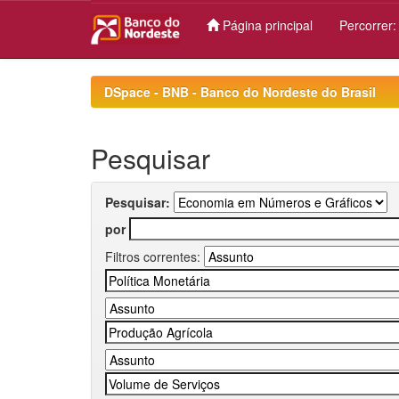
Página principal
Percorrer
Skip
navigation
DSpace - BNB - Banco do Nordeste do Brasil
Pesquisar
Pesquisar:
por
Filtros correntes: