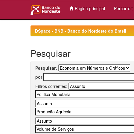
Página principal
Percorrer
Skip
navigation
DSpace - BNB - Banco do Nordeste do Brasil
Pesquisar
Pesquisar:
por
Filtros correntes: