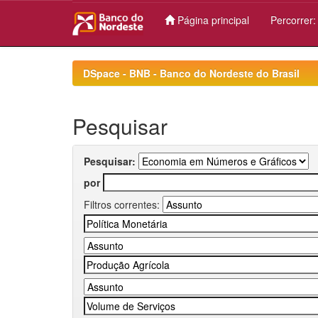
Página principal
Percorrer
Skip
navigation
DSpace - BNB - Banco do Nordeste do Brasil
Pesquisar
Pesquisar:
por
Filtros correntes: