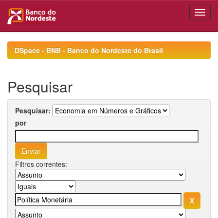
Skip
navigation
DSpace - BNB - Banco do Nordeste do Brasil
Pesquisar
Pesquisar:
por
Filtros correntes: