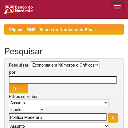
Skip
navigation
DSpace - BNB - Banco do Nordeste do Brasil
Pesquisar
Pesquisar:
por
Filtros correntes: