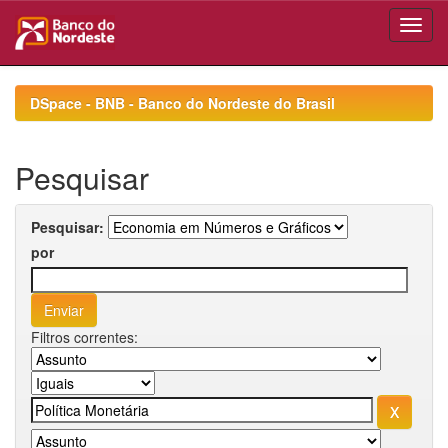
Skip
navigation
DSpace - BNB - Banco do Nordeste do Brasil
Pesquisar
Pesquisar:
por
Filtros correntes: