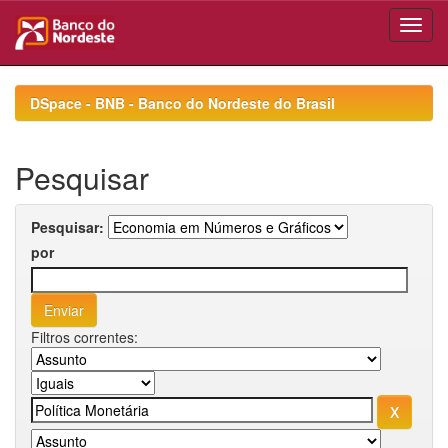
Skip
navigation
DSpace - BNB - Banco do Nordeste do Brasil
Pesquisar
Pesquisar:
por
Filtros correntes: