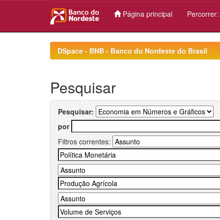
Página principal
Percorrer
Skip
navigation
DSpace - BNB - Banco do Nordeste do Brasil
Pesquisar
Pesquisar:
por
Filtros correntes: