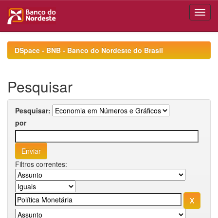
Skip
navigation
DSpace - BNB - Banco do Nordeste do Brasil
Pesquisar
Pesquisar:
por
Filtros correntes: