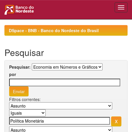
Skip
navigation
DSpace - BNB - Banco do Nordeste do Brasil
Pesquisar
Pesquisar:
por
Filtros correntes: