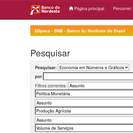
Página principal
Percorrer
Skip
navigation
DSpace - BNB - Banco do Nordeste do Brasil
Pesquisar
Pesquisar:
por
Filtros correntes: