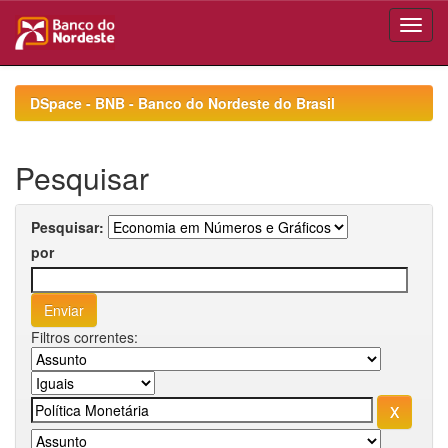
Skip
navigation
DSpace - BNB - Banco do Nordeste do Brasil
Pesquisar
Pesquisar:
por
Filtros correntes: