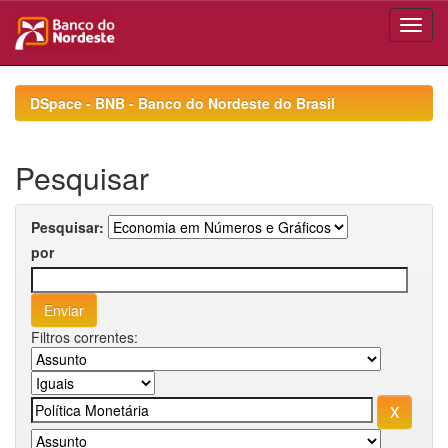
Skip
navigation
DSpace - BNB - Banco do Nordeste do Brasil
Pesquisar
Pesquisar:
por
Filtros correntes: